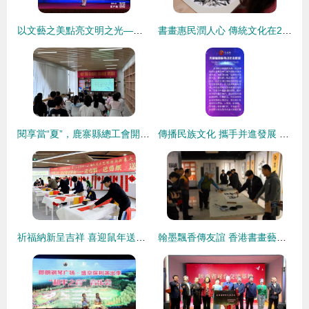
以文藝之美點亮文明之光——市創文辦成功舉辦“文藝宣傳進廣場”惠民演出活動
書畫惠民潤人心 傳統文化在2023昆明文藝周的清風之旅
閱享當“夏”，鹿寨縣總工會開展讀書交流活動
傳播民族文化 攜手并進發展 天建聯留服中心市民族文化宮活動基地正式揭牌
祈福納新呈吉祥 喜迎鼠年送春聯——車墩鎮文化三送走基層系列活動拉開序幕
翰墨飄香傳友誼 香港書畫藝術家赴交大博物館交流筆會圓滿舉辦