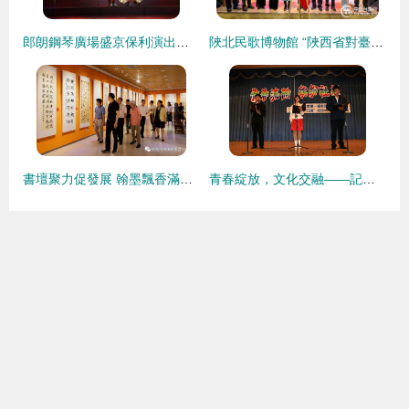
郎朗鋼琴廣場盛京保利演出季啟動 以鋼琴語言傳遞藝術魅力
陜北民歌博物館 “陜西省對臺交流基地”揭牌，創意文化藝術交流拉開序幕
書壇聚力促發展 翰墨飄香滿莞邑——中國書協分黨組書記李昕一行赴東莞調研指導
青春綻放，文化交融——記延邊二中首屆社團文化節文藝匯演