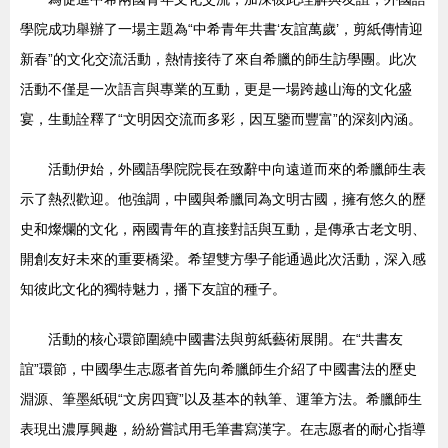
學院成功舉辦了一場主題為“中希青年共書‘友誼萬歲’，剪紙傳情迎
新春”的文化交流活動，熱情接待了來自希臘的師生訪學團。此次
活動不僅是一次語言與專業的互動，更是一場跨越山海的文化盛
宴，生動詮釋了“文明因交流而多彩，因互鑒而豐富”的深刻內涵。
活動伊始，外國語學院院長在致辭中向遠道而來的希臘師生表
示了熱烈歡迎。他強調，中國與希臘同為文明古國，擁有悠久的歷
史和燦爛的文化，兩國青年的直接對話與互動，是傳承古老文明、
開創友好未來的重要橋梁。希望雙方學子能通過此次活動，深入感
知彼此文化的獨特魅力，播下友誼的種子。
活動的核心環節圍繞中國書法與剪紙藝術展開。在“共書友
誼”環節，中國學生志愿者首先向希臘師生介紹了中國書法的歷史
淵源、筆墨紙硯“文房四寶”以及基本的執筆、運筆方法。希臘師生
表現出濃厚興趣，紛紛嘗試用毛筆書寫漢字。在志愿者的耐心指導