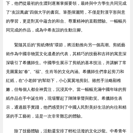
下，他們從最初的生澀到逐漸掌握要領，最終與中方學生共同完成
了“友誼萬歲”四個大字的書寫。筆墨揮灑間，不僅是對漢字形與意
的學習，更是對其中蘊含的和合、尊重精神的直觀體驗。一幅幅共
同完成的作品，成為中希友誼的生動注腳。
緊隨其后的“剪紙傳情”環節，將活動推向另一個高潮。剪紙藝
術作為中國非物質文化遺產的代表，其精巧的技藝和吉祥的寓意深
深吸引了希臘師生。中國學生展示了剪紙的基本技法，并講解了常
見圖案如“春”、“福”、生肖等的文化內涵。希臘師生們拿起剪刀和
紅紙，在“小老師”的幫助下，小心翼翼地剪刻。雖然手法略顯稚
嫩，但每個人都全神貫注，沉浸其中。當一幅幅充滿中國年味的剪
紙作品在手中誕生時，現場響起了陣陣掌聲與歡笑。希臘師生表
示，通過親手實踐，他們感受到了中國人民對美好生活的向往和精
湛的手工藝術，這是一次非常難忘的體驗。
除了技藝體驗，活動還安排了輕松活潑的文化沙龍。中希青年