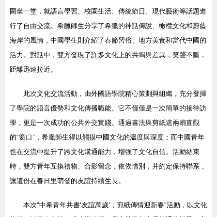
圍坐一堂，就語言學習、校園生活、傳統節日、現代藝術等話題進
行了自由交流。希臘師生分享了希臘的神話傳說、橄欖文化和蔚藍
海岸的風情，中國學生則介紹了春節習俗、地方美食和當代中國的
活力。對話中，雙方發現了許多文化上的共鳴與差異，笑聲不斷，
距離迅速拉近。
此次文化交流活動，由外國語學院精心策劃與組織，充分發揮
了學院的語言優勢和文化傳播職能。它不僅僅是一次簡單的接待訪
學，更是一次成功的公共外交實踐。通過書法與剪紙這兩扇直觀
的“窗口”，希臘師生得以觸摸中國文化的溫度與深度；而中國青年
也在交流中提升了跨文化溝通能力，增強了文化自信。活動結束
時，雙方青年互換禮物、合影留念，依依惜別，并約定保持聯系，
讓這份在春日里萌發的友誼持續生長。
本次“中希青年共書‘友誼萬歲’，剪紙傳情迎新春”活動，以文化